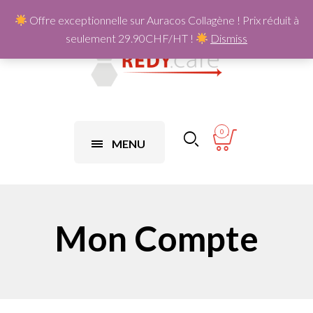
Offre exceptionnelle sur Auracos Collagène ! Prix réduit à
seulement 29.90CHF/HT !
Dismiss
0
MENU
Mon Compte